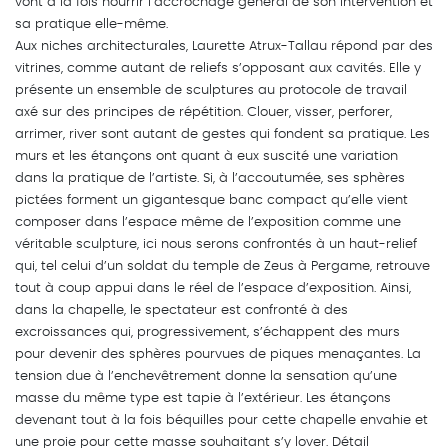
vont à la fois nourrir l’accrochage général de son intervention et
sa pratique elle-même.
Aux niches architecturales, Laurette Atrux-Tallau répond par des
vitrines, comme autant de reliefs s’opposant aux cavités. Elle y
présente un ensemble de sculptures au protocole de travail
axé sur des principes de répétition. Clouer, visser, perforer,
arrimer, river sont autant de gestes qui fondent sa pratique. Les
murs et les étançons ont quant à eux suscité une variation
dans la pratique de l’artiste. Si, à l’accoutumée, ses sphères
pictées forment un gigantesque banc compact qu’elle vient
composer dans l’espace même de l’exposition comme une
véritable sculpture, ici nous serons confrontés à un haut-relief
qui, tel celui d’un soldat du temple de Zeus à Pergame, retrouve
tout à coup appui dans le réel de l’espace d’exposition. Ainsi,
dans la chapelle, le spectateur est confronté à des
excroissances qui, progressivement, s’échappent des murs
pour devenir des sphères pourvues de piques menaçantes. La
tension due à l’enchevêtrement donne la sensation qu’une
masse du même type est tapie à l’extérieur. Les étançons
devenant tout à la fois béquilles pour cette chapelle envahie et
une proie pour cette masse souhaitant s’y lover. Détail