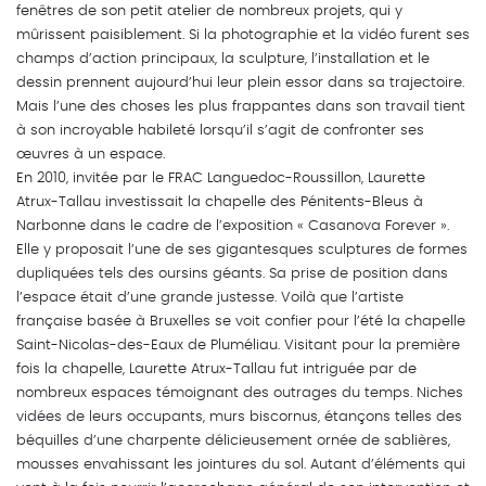
fenêtres de son petit atelier de nombreux projets, qui y
mûrissent paisiblement. Si la photographie et la vidéo furent ses
champs d’action principaux, la sculpture, l’installation et le
dessin prennent aujourd’hui leur plein essor dans sa trajectoire.
Mais l’une des choses les plus frappantes dans son travail tient
à son incroyable habileté lorsqu’il s’agit de confronter ses
œuvres à un espace.
En 2010, invitée par le FRAC Languedoc-Roussillon, Laurette
Atrux-Tallau investissait la chapelle des Pénitents-Bleus à
Narbonne dans le cadre de l’exposition « Casanova Forever ».
Elle y proposait l’une de ses gigantesques sculptures de formes
dupliquées tels des oursins géants. Sa prise de position dans
l’espace était d’une grande justesse. Voilà que l’artiste
française basée à Bruxelles se voit confier pour l’été la chapelle
Saint-Nicolas-des-Eaux de Pluméliau. Visitant pour la première
fois la chapelle, Laurette Atrux-Tallau fut intriguée par de
nombreux espaces témoignant des outrages du temps. Niches
vidées de leurs occupants, murs biscornus, étançons telles des
béquilles d’une charpente délicieusement ornée de sablières,
mousses envahissant les jointures du sol. Autant d’éléments qui